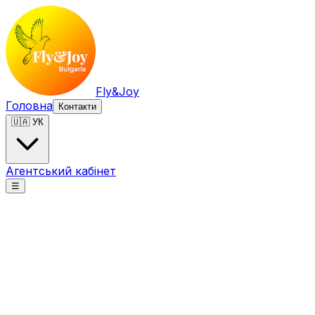
Fly&Joy
Головна
Контакти
🇺🇦 УК
Агентський кабінет
☰
Fly&Joy