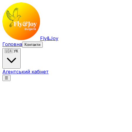
Fly&Joy
Головна
Контакти
🇺🇦 УК
Агентський кабінет
☰
Fly&Joy