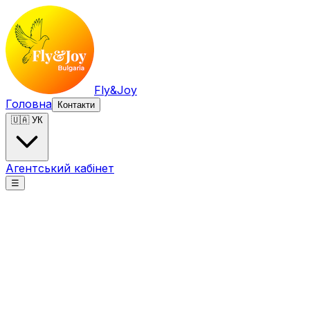
Fly&Joy
Головна
Контакти
🇺🇦 УК
Агентський кабінет
☰
Fly&Joy